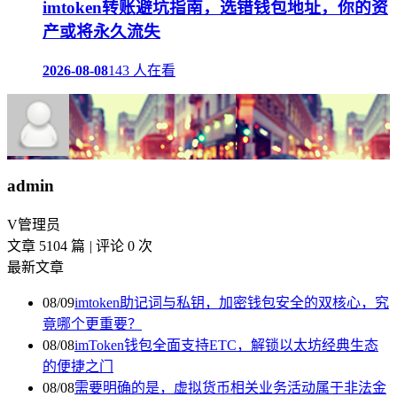
imtoken转账避坑指南，选错钱包地址，你的资
产或将永久流失
2026-08-08
143 人在看
admin
V
管理员
文章 5104 篇
|
评论 0 次
最新文章
08/09
imtoken助记词与私钥，加密钱包安全的双核心，究
竟哪个更重要？
08/08
imToken钱包全面支持ETC，解锁以太坊经典生态
的便捷之门
08/08
需要明确的是，虚拟货币相关业务活动属于非法金