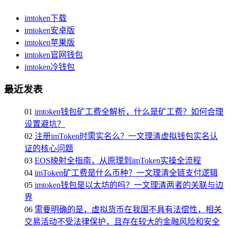
imtoken下载
imtoken安卓版
imtoken苹果版
imtoken官网钱包
imtoken冷钱包
最近发表
01
imtoken钱包矿工费全解析，什么是矿工费？如何合理
设置避坑？
02
注册imToken时需实名么？一文理清虚拟钱包实名认
证的核心问题
03
EOS映射全指南，从原理到imToken实操全流程
04
imToken矿工费是什么币种？一文理清全链支付逻辑
05
imtoken钱包是以太坊的吗？一文理清两者的关联与边
界
06
需要明确的是，虚拟货币在我国不具有法偿性，相关
交易活动不受法律保护，且存在较大的金融风险和安全