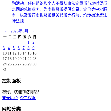
融活动，任何组织和个人不得从事法定货币与虚拟货币
之间的兑换业务，为虚拟货币提供交易、定价等中介服
务，以及发行虚拟货币相关代币等行为，均涉嫌违反法
律法规
«
2026年8月
»
一
二
三
四
五
六
日
1
2
3
4
5
6
7
8
9
10
11
12
13
14
15
16
17
18
19
20
21
22
23
24
25
26
27
28
29
30
31
控制面板
您好，欢迎到访网站！
登录后台
查看权限
网站分类