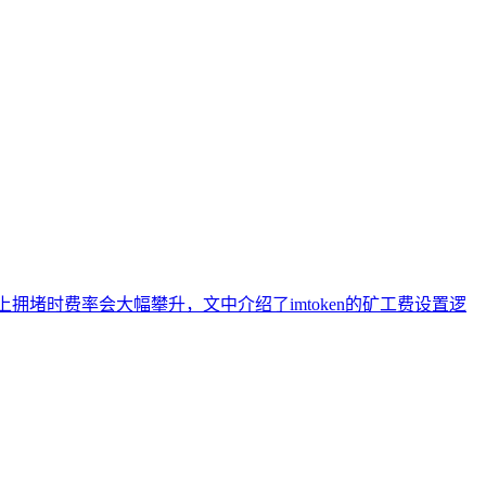
拥堵时费率会大幅攀升，文中介绍了imtoken的矿工费设置逻