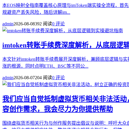
本EOS映射全指南覆盖核心原理与imToken端实操全流程，
规避资产丢失风险，随后详解im...
admin
2026-08-08
392 阅读
0 评论
imtoken转账手续费深度解析，从底层
本文针对imtoken转账手续费展开深度解析，兼顾底层逻辑
涨的根源，同时点明ETH、BSC等不同公...
admin
2026-08-07
204 阅读
0 评论
我们应当自觉抵制虚拟货币相关非法活动
容创作需求，我会尽力为你提供帮助
围绕虚拟货币相关行为与创作服务提出倡议与说明：呼吁大众