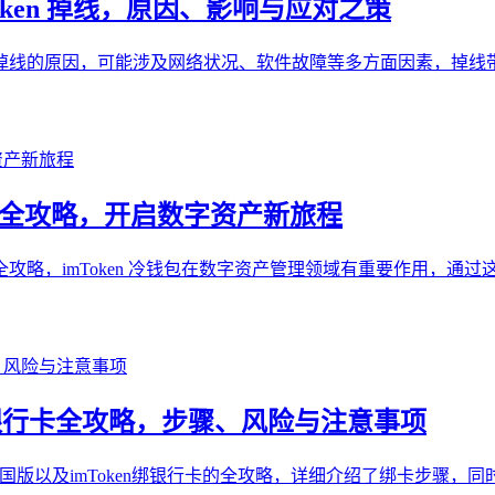
Token 掉线，原因、影响与应对之策
Token掉线的原因，可能涉及网络状况、软件故障等多方面因素，
版下载全攻略，开启数字资产新旅程
机版的下载全攻略，imToken 冷钱包在数字资产管理领域有重要作
en 绑银行卡全攻略，步骤、风险与注意事项
包app中国版以及imToken绑银行卡的全攻略，详细介绍了绑卡