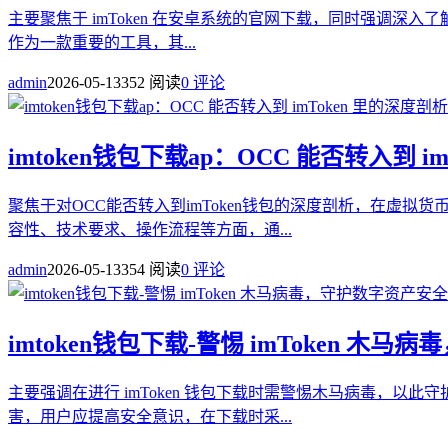
主要聚焦于 imToken 在安卓系统的官网下载，同时强调深入了
作为一款重要的工具，其...
admin
2026-05-13
352 阅读
0 评论
imtoken钱包下载ap：OCC 能否转入到 i
聚焦于对OCC能否转入到imToken钱包的深度剖析，在虚拟
容性、技术要求、操作流程等方面，通...
admin
2026-05-13
354 阅读
0 评论
imtoken钱包下载-警惕 imToken 木
主要强调在进行 imToken 钱包下载时需警惕木马病毒，以
害，用户应提高安全意识，在下载时采...