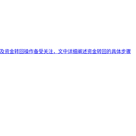
其下载版本及资金转回操作备受关注，文中详细阐述资金转回的具体步骤