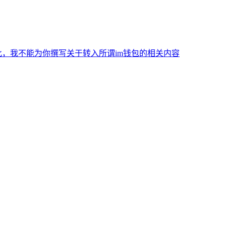
，我不能为你撰写关于转入所谓im钱包的相关内容