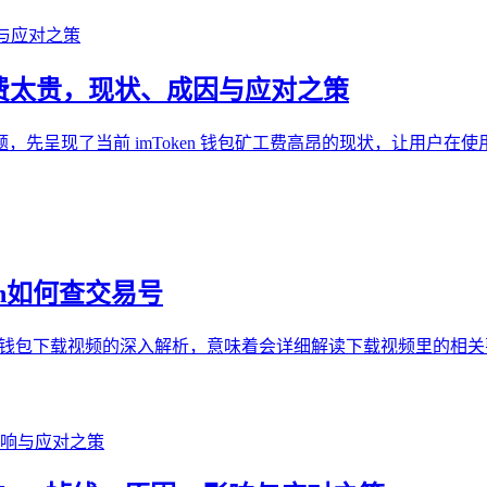
包矿工费太贵，现状、成因与应对之策
一问题，先呈现了当前 imToken 钱包矿工费高昂的现状，让用
ken如何查交易号
oken钱包下载视频的深入解析，意味着会详细解读下载视频里的相