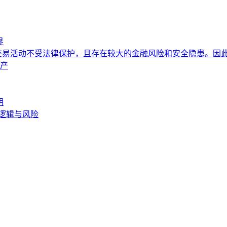
界
易活动不受法律保护，且存在较大的金融风险和安全隐患。因此
资产
钥
益逻辑与风险