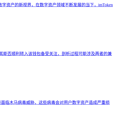
启数字资产的新视界，在数字资产领域不断发展的当下，imToken
币种，其能否顺利转入该钱包备受关注，剖析过程可能涉及两者的兼
程中可能面临木马病毒威胁，这些病毒会对用户数字资产造成严重损