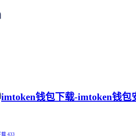
imtoken钱包下载-imtoken
下载
433