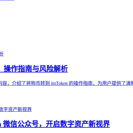
ken，操作指南与风险解析
n 的相关内容，介绍了将狗币转到 imToken 的操作指南，为用
oken 微信公众号，开启数字资产新视界